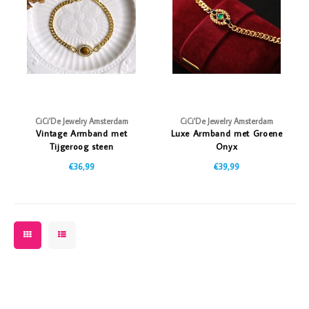
Vazen
Vriendin
Verlichting
Showbuzz
Tuin
Weekend
Planten
CiCi'De Jewelry Amsterdam
CiCi'De Jewelry Amsterdam
Vintage Armband met
Luxe Armband met Groene
Tijgeroog steen
Onyx
€36,99
€39,99