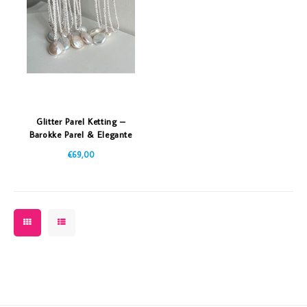
Vazen
Vriendin
Verlichting
Showbuzz
Tuin
Weekend
Planten
Glitter Parel Ketting –
Barokke Parel & Elegante
Hanger
€69,00