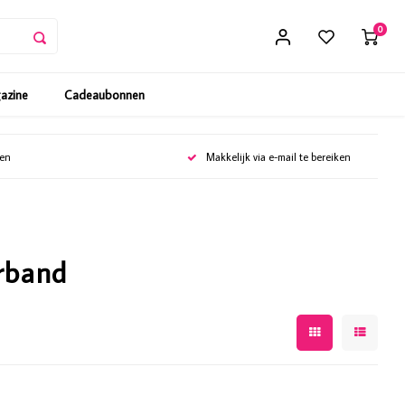
0
gazine
Cadeaubonnen
gen
Makkelijk via e-mail te bereiken
arband