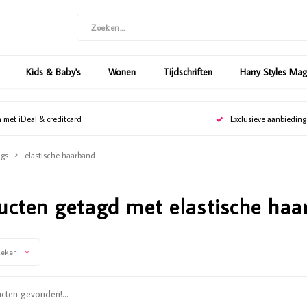
Kids & Baby's
Wonen
Tijdschriften
Harry Styles Ma
n met iDeal & creditcard
Exclusieve aanbiedin
gs
elastische haarband
ucten getagd met elastische ha
keken
ten gevonden!...