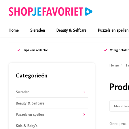
Home
Sieraden
Beauty & Selfcare
Puzzels en spellen
Tips van redactie
Veilig betale
Home
Ta
Categorieën
Prod
Sieraden
Beauty & Selfcare
Meest be
Puzzels en spellen
Geen produc
Kids & Baby's