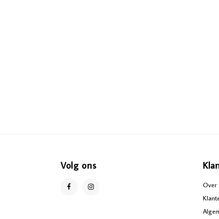
Volg ons
Kla
Over 
Klant
Alge