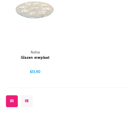
Vazen
Vriendin
Verlichting
Showbuzz
Tuin
Weekend
Planten
Aulica
Glazen eierplaat
€13,90