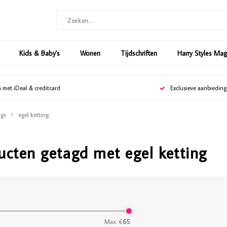
Kids & Baby's
Wonen
Tijdschriften
Harry Styles Ma
n met iDeal & creditcard
Exclusieve aanbiedin
gs
egel ketting
ucten getagd met egel ketting
Max: €
65