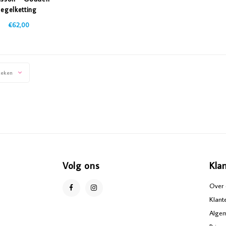
egelketting
€62,00
keken
Volg ons
Kla
Over 
Klant
Alge