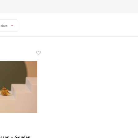
keken
isson - Gouden