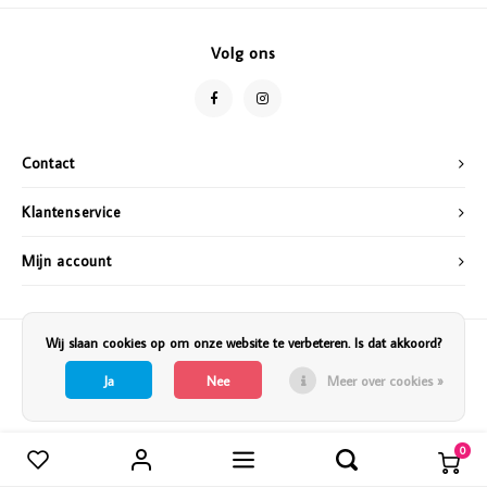
Vazen
Vriendin
Volg ons
Verlichting
Showbuzz
Tuin
Weekend
Contact
Planten
Klantenservice
Mijn account
Wij slaan cookies op om onze website te verbeteren. Is dat akkoord?
Ja
Nee
Meer over cookies »
0
Vergelijk producten
0