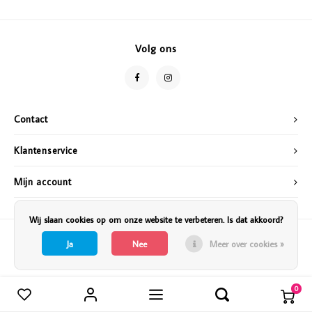
Vazen
Vriendin
Verlichting
Showbuzz
Volg ons
Tuin
Weekend
Planten
Contact
Klantenservice
Mijn account
Wij slaan cookies op om onze website te verbeteren. Is dat akkoord?
Ja
Nee
Meer over cookies »
0
Vergelijk producten
0