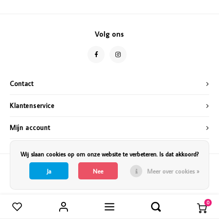
Vazen
Vriendin
Verlichting
Showbuzz
Volg ons
Tuin
Weekend
Planten
Contact
Klantenservice
Mijn account
Wij slaan cookies op om onze website te verbeteren. Is dat akkoord?
Ja
Nee
Meer over cookies »
0
Vergelijk producten
0