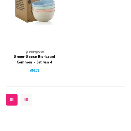
Vazen
Vriendin
Verlichting
Showbuzz
Tuin
Weekend
Planten
green-goose
Green-Goose Bio-based
Kommen - Set van 4
€14,75