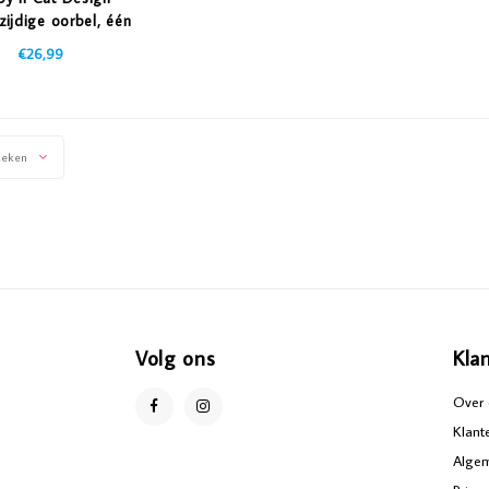
zijdige oorbel, één
stuk
€26,99
keken
Volg ons
Kla
Over 
Klant
Alge