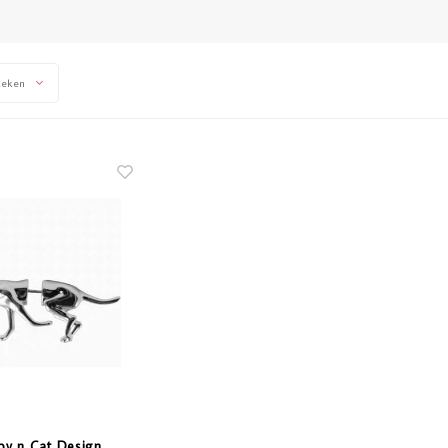
keken
py n Cat Design