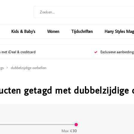
Kids & Baby's
Wonen
Tijdschriften
Harry Styles Ma
n met iDeal & creditcard
Exclusieve aanbiedin
gs
dubbelzijdige oorbellen
ucten getagd met dubbelzijdige 
Max: €
30