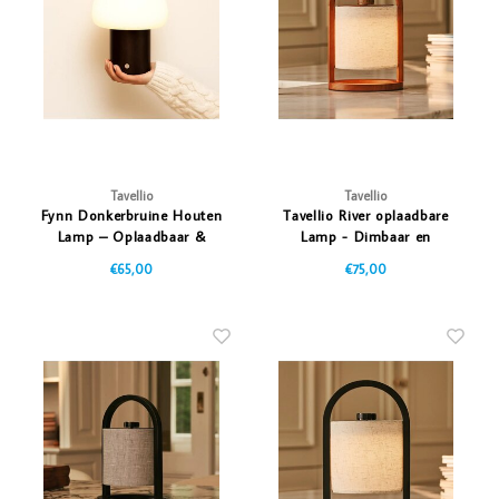
Vazen
Vriendin
Verlichting
Showbuzz
Tuin
Weekend
Planten
Tavellio
Tavellio
Fynn Donkerbruine Houten
Tavellio River oplaadbare
Lamp – Oplaadbaar &
Lamp - Dimbaar en
Dimbaar Licht
Oplaadbaar
€65,00
€75,00