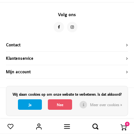
Vazen
Vriendin
Volg ons
Verlichting
Showbuzz
Tuin
Weekend
Contact
Planten
Klantenservice
Mijn account
Wij slaan cookies op om onze website te verbeteren. Is dat akkoord?
Ja
Nee
Meer over cookies »
0
Vergelijk producten
0