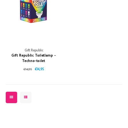
Vazen
Vriendin
Verlichting
Showbuzz
Tuin
Weekend
Planten
Gift Republic
Gift Republic Toiletlamp -
Techno-toilet
€14,95
€14,95