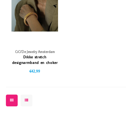
Vazen
Vriendin
Verlichting
Showbuzz
Tuin
Weekend
Planten
CiCi'De Jewelry Amsterdam
Dikke stretch
designarmband en choker
€42,99