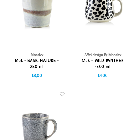
Vazen
Vriendin
Verlichting
Showbuzz
Tuin
Weekend
Planten
Mondex
Affekdesign By Mondex
Mok - BASIC NATURE -
Mok - WILD PANTHER
250 ml
-500 ml
€3,00
€4,00