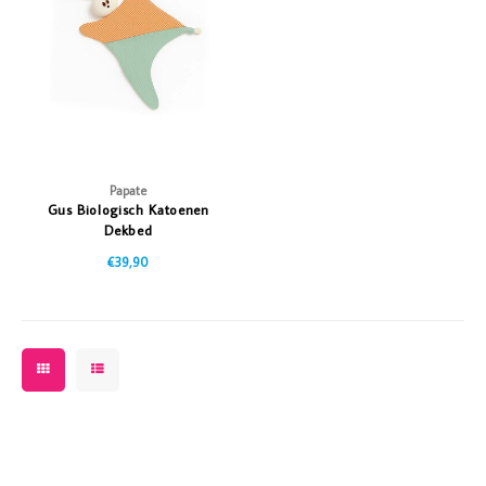
Vazen
Vriendin
Verlichting
Showbuzz
Tuin
Weekend
Planten
Papate
Gus Biologisch Katoenen
Dekbed
€39,90