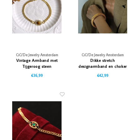
Vazen
Vriendin
Verlichting
Showbuzz
Tuin
Weekend
Planten
CiCi'De Jewelry Amsterdam
CiCi'De Jewelry Amsterdam
Vintage Armband met
Dikke stretch
Tijgeroog steen
designarmband en choker
€36,99
€42,99