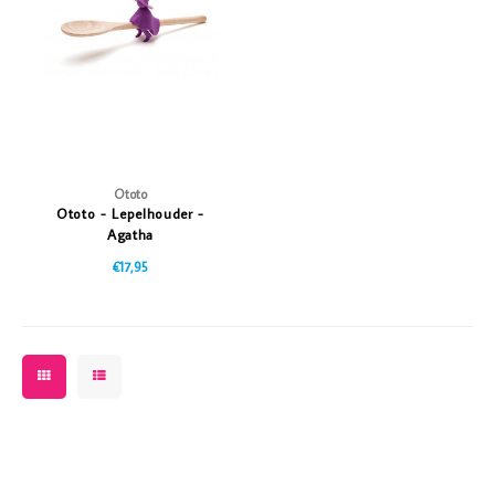
Vazen
Vriendin
Verlichting
Showbuzz
Tuin
Weekend
Planten
Ototo
Ototo - Lepelhouder -
Agatha
€17,95