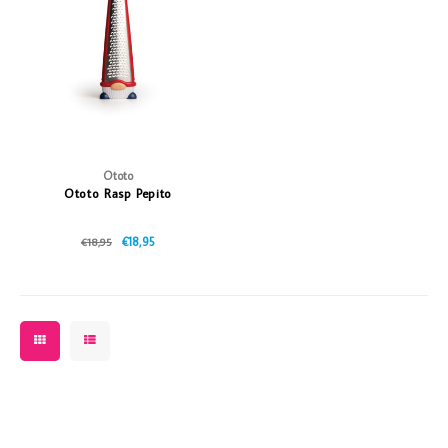
Vazen
Vriendin
Verlichting
Showbuzz
Tuin
Weekend
Planten
Ototo
Ototo Rasp Pepito
€18,95
€18,95