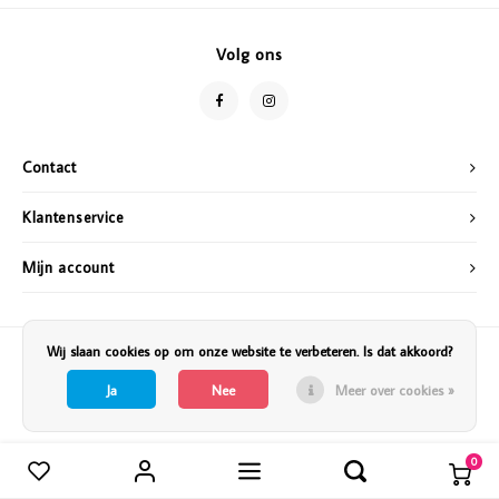
Vazen
Vriendin
Volg ons
Verlichting
Showbuzz
Tuin
Weekend
Contact
Planten
Klantenservice
Mijn account
Wij slaan cookies op om onze website te verbeteren. Is dat akkoord?
Ja
Nee
Meer over cookies »
0
Vergelijk producten
0