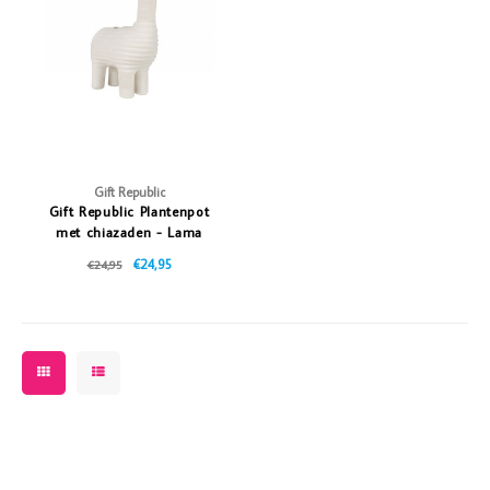
Vazen
Vriendin
Verlichting
Showbuzz
Tuin
Weekend
Planten
Gift Republic
Gift Republic Plantenpot
met chiazaden - Lama
€24,95
€24,95