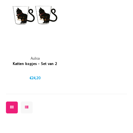
Vazen
Vriendin
Verlichting
Showbuzz
Tuin
Weekend
Planten
Aulica
Katten kopjes - Set van 2
€24,20