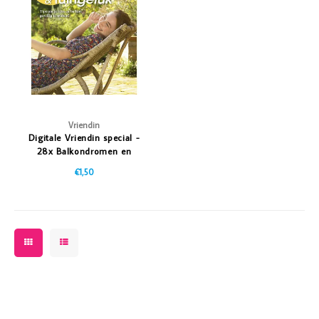
Vazen
Vriendin
Verlichting
Showbuzz
Tuin
Weekend
Planten
Vriendin
Digitale Vriendin special -
28x Balkondromen en
Tuingeluk
€1,50