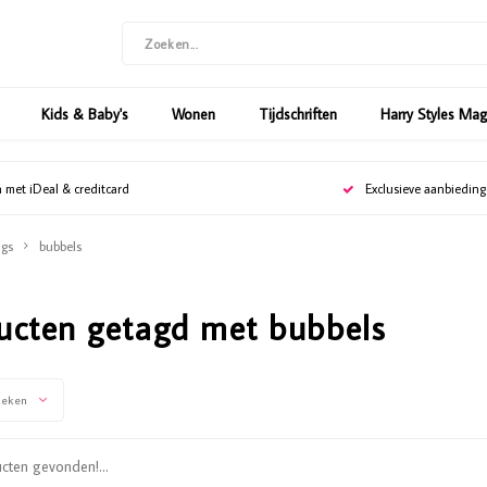
Kids & Baby's
Wonen
Tijdschriften
Harry Styles Ma
n met iDeal & creditcard
Exclusieve aanbiedin
gs
bubbels
ucten getagd met bubbels
keken
ten gevonden!...