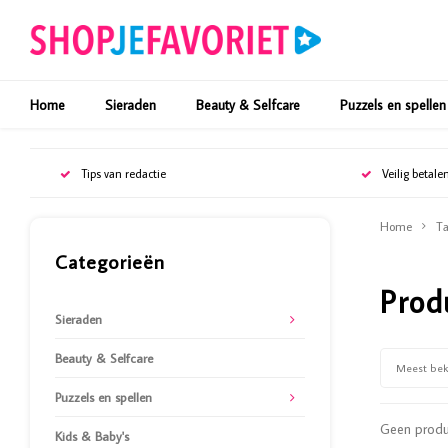
Home
Sieraden
Beauty & Selfcare
Puzzels en spellen
Tips van redactie
Veilig betale
Home
Ta
Categorieën
Prod
Sieraden
Beauty & Selfcare
Meest be
Puzzels en spellen
Geen produc
Kids & Baby's