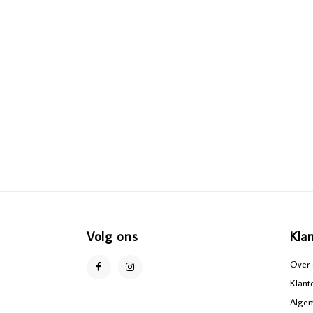
Volg ons
Kla
Over 
Klant
Alge