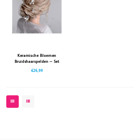
Vazen
Vriendin
Verlichting
Showbuzz
Tuin
Weekend
Planten
Keramische Bloemen
Bruidshaarspelden – Set
van 8
€26,99