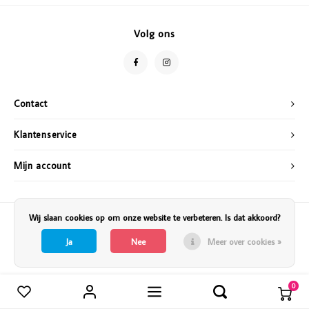
Vazen
Vriendin
Volg ons
Verlichting
Showbuzz
Tuin
Weekend
Contact
Planten
Klantenservice
Mijn account
Wij slaan cookies op om onze website te verbeteren. Is dat akkoord?
Ja
Nee
Meer over cookies »
0
Vergelijk producten
0