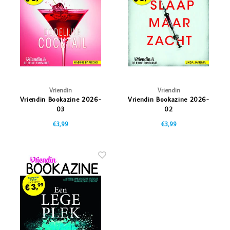
Vazen
Vriendin
Verlichting
Showbuzz
Tuin
Weekend
Planten
Vriendin
Vriendin
Vriendin Bookazine 2026-
Vriendin Bookazine 2026-
03
02
€3,99
€3,99