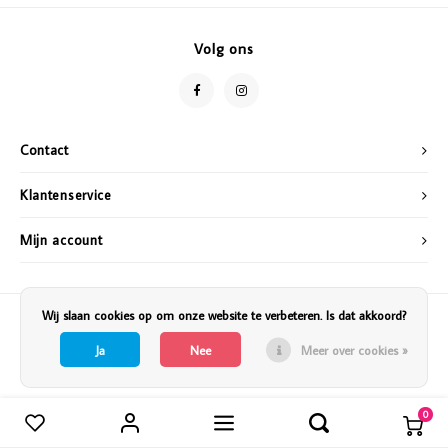
Vazen
Vriendin
Volg ons
Verlichting
Showbuzz
Tuin
Weekend
Contact
Planten
Klantenservice
Mijn account
Wij slaan cookies op om onze website te verbeteren. Is dat akkoord?
Ja
Nee
Meer over cookies »
0
Vergelijk producten
0