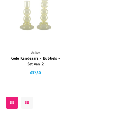
Vazen
Vriendin
Verlichting
Showbuzz
Tuin
Weekend
Planten
Aulica
Gele Kandeaars - Bubbels -
Set van 2
€37,50