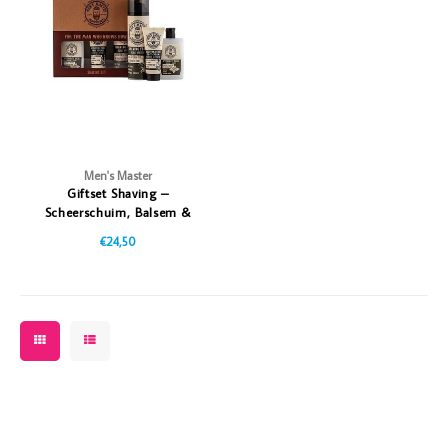
Vazen
Vriendin
Verlichting
Showbuzz
Tuin
Weekend
Planten
Men's Master
Giftset Shaving –
Scheerschuim, Balsem &
Crème
€24,50