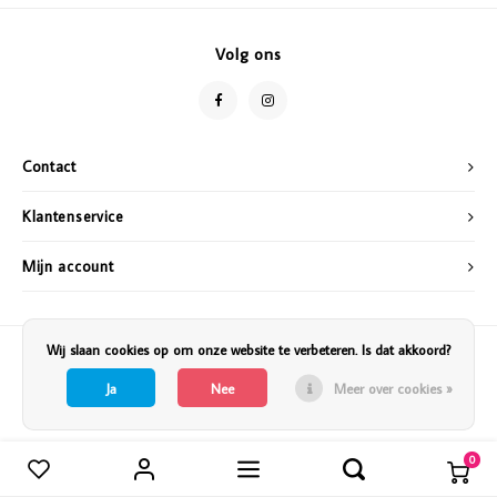
Vazen
Vriendin
Volg ons
Verlichting
Showbuzz
Tuin
Weekend
Contact
Planten
Klantenservice
Mijn account
Wij slaan cookies op om onze website te verbeteren. Is dat akkoord?
Ja
Nee
Meer over cookies »
0
Vergelijk producten
0