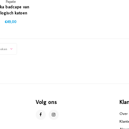
Papate
ska badcape van
logisch katoen
€49,00
keken
Volg ons
Kla
Over 
Klant