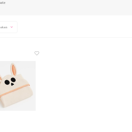
pate
keken