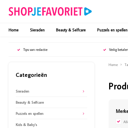
Home
Sieraden
Beauty & Selfcare
Puzzels en spellen
Tips van redactie
Veilig betale
Home
Ta
Categorieën
Prod
Sieraden
Beauty & Selfcare
Merk
Puzzels en spellen
Al
Kids & Baby's