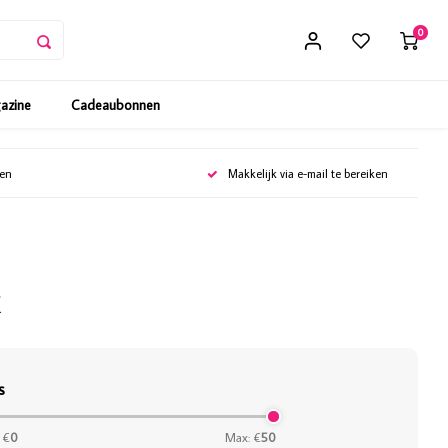
0
gazine
Cadeaubonnen
gen
Makkelijk via e-mail te bereiken
k
s
 €
0
Max: €
50