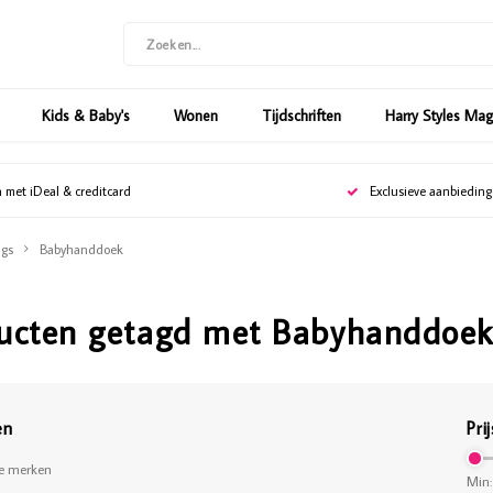
Kids & Baby's
Wonen
Tijdschriften
Harry Styles Ma
n met iDeal & creditcard
Exclusieve aanbiedin
gs
Babyhanddoek
ucten getagd met Babyhanddoe
en
Prij
le merken
Min: