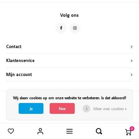
Vazen
Vriendin
Volg ons
Verlichting
Showbuzz
Tuin
Weekend
Contact
Planten
Klantenservice
Mijn account
Wij slaan cookies op om onze website te verbeteren. Is dat akkoord?
Ja
Nee
Meer over cookies »
0
Vergelijk producten
0