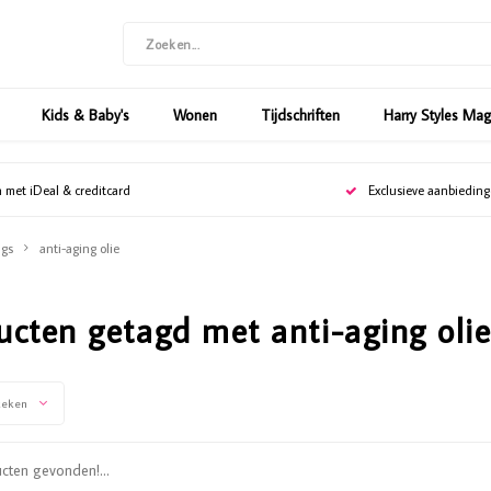
Kids & Baby's
Wonen
Tijdschriften
Harry Styles Ma
n met iDeal & creditcard
Exclusieve aanbiedin
gs
anti-aging olie
ucten getagd met anti-aging oli
keken
ten gevonden!...