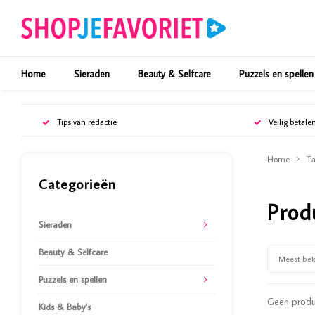
Home
Sieraden
Beauty & Selfcare
Puzzels en spellen
Tips van redactie
Veilig betale
Home
Ta
Categorieën
Prod
Sieraden
Beauty & Selfcare
Meest be
Puzzels en spellen
Geen produc
Kids & Baby's