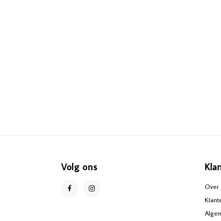
Volg ons
Kla
Over 
Klant
Alge