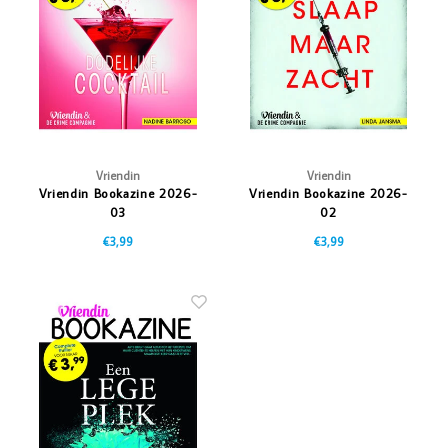
Vazen
Vriendin
Verlichting
Showbuzz
Tuin
Weekend
Planten
Vriendin
Vriendin
Vriendin Bookazine 2026-
Vriendin Bookazine 2026-
03
02
€3,99
€3,99