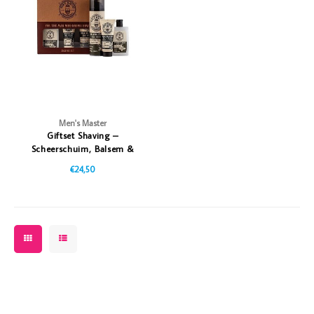
Vazen
Vriendin
Verlichting
Showbuzz
Tuin
Weekend
Planten
Men's Master
Giftset Shaving –
Scheerschuim, Balsem &
Crème
€24,50