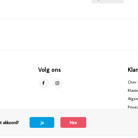
Volg ons
Kla
Over 
Klant
Alge
Priva
Discl
at akkoord?
Ja
Nee