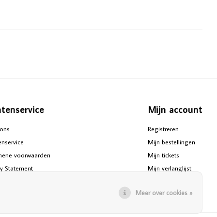
ntenservice
Mijn account
ons
Registreren
enservice
Mijn bestellingen
mene voorwaarden
Mijn tickets
cy Statement
Mijn verlanglijst
aimer
Vergelijk producten
Meer over cookies »