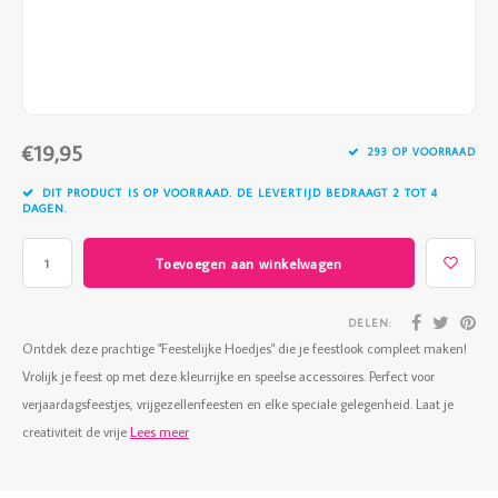
Vazen
Vriendin
Verlichting
Showbuzz
Tuin
Weekend
€19,95
293 OP VOORRAAD
Planten
DIT PRODUCT IS OP VOORRAAD. DE LEVERTIJD BEDRAAGT 2 TOT 4
DAGEN.
Toevoegen aan winkelwagen
DELEN:
Ontdek deze prachtige "Feestelijke Hoedjes" die je feestlook compleet maken!
Vrolijk je feest op met deze kleurrijke en speelse accessoires. Perfect voor
verjaardagsfeestjes, vrijgezellenfeesten en elke speciale gelegenheid. Laat je
creativiteit de vrije
Lees meer