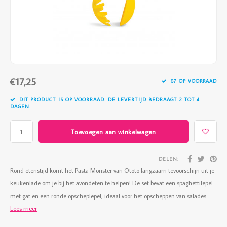
Vazen
Vriendin
Verlichting
Showbuzz
Tuin
Weekend
€17,25
Planten
67 OP VOORRAAD
DIT PRODUCT IS OP VOORRAAD. DE LEVERTIJD BEDRAAGT 2 TOT 4
DAGEN.
Toevoegen aan winkelwagen
DELEN:
Rond etenstijd komt het Pasta Monster van Ototo langzaam tevoorschijn uit je
keukenlade om je bij het avondeten te helpen! De set bevat een spaghettilepel
met gat en een ronde opscheplepel, ideaal voor het opscheppen van salades.
Lees meer