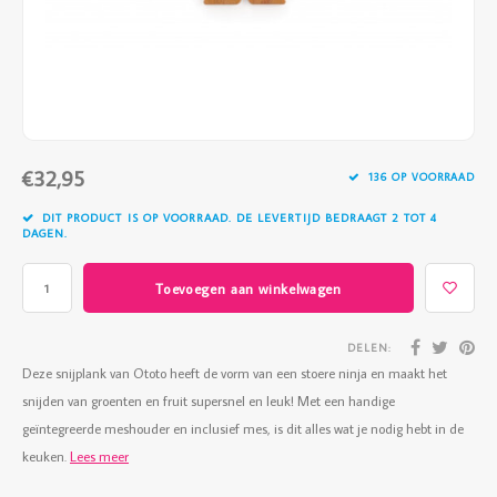
Vazen
Vriendin
Verlichting
Showbuzz
Tuin
Weekend
€32,95
Planten
136 OP VOORRAAD
DIT PRODUCT IS OP VOORRAAD. DE LEVERTIJD BEDRAAGT 2 TOT 4
DAGEN.
Toevoegen aan winkelwagen
DELEN:
Deze snijplank van Ototo heeft de vorm van een stoere ninja en maakt het
snijden van groenten en fruit supersnel en leuk! Met een handige
geïntegreerde meshouder en inclusief mes, is dit alles wat je nodig hebt in de
keuken.
Lees meer