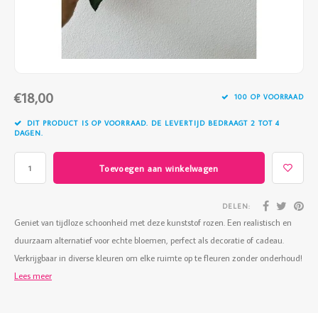
Vazen
Vriendin
Verlichting
Showbuzz
Tuin
Weekend
€18,00
100 OP VOORRAAD
Planten
DIT PRODUCT IS OP VOORRAAD. DE LEVERTIJD BEDRAAGT 2 TOT 4
DAGEN.
Toevoegen aan winkelwagen
DELEN:
Geniet van tijdloze schoonheid met deze kunststof rozen. Een realistisch en
duurzaam alternatief voor echte bloemen, perfect als decoratie of cadeau.
Verkrijgbaar in diverse kleuren om elke ruimte op te fleuren zonder onderhoud!
Lees meer