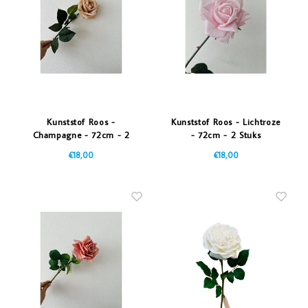
Vazen
Vriendin
Verlichting
Showbuzz
Tuin
Weekend
Planten
Kunststof Roos -
Kunststof Roos - Lichtroze
Champagne - 72cm - 2
- 72cm - 2 Stuks
Stuks
€18,00
€18,00