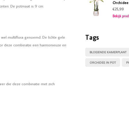
Orchidee 
tinten. De potmaat is 9 cm.
€25,99
Bekijk prod
Tags
wel multiflora genoemd. De lichte gele
door deze combinatie een harmonieuze en
BLOEIENDE KAMERPLANT
ORCHIDEE IN POT
P
feer die deze combinatie met zich