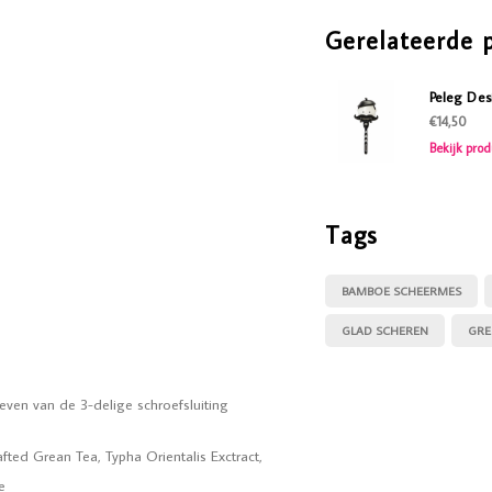
Gerelateerde 
Peleg Des
€14,50
Bekijk prod
Tags
BAMBOE SCHEERMES
GLAD SCHEREN
GRE
even van de 3-delige schroefsluiting
afted Grean Tea, Typha Orientalis Exctract,
te