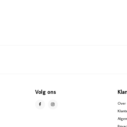
Volg ons
Kla
Over 
Klant
Alge
Priva