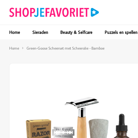
Home
Sieraden
Beauty & Selfcare
Puzzels en spellen
Home
Green-Goose Scheerset met Scheerolie - Bamboe