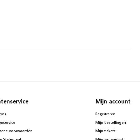
ntenservice
Mijn account
ons
Registreren
enservice
Mijn bestellingen
mene voorwaarden
Mijn tickets
cy Statement
Mijn verlanglijst