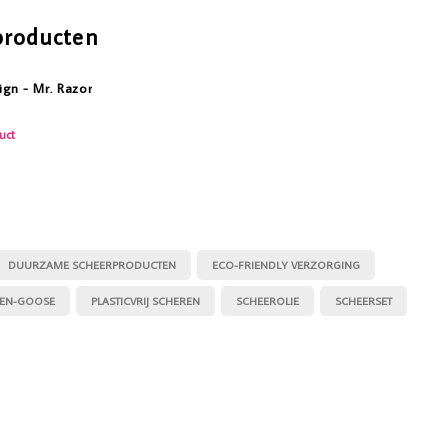
producten
ign - Mr. Razor
uct
DUURZAME SCHEERPRODUCTEN
ECO-FRIENDLY VERZORGING
EN-GOOSE
PLASTICVRIJ SCHEREN
SCHEEROLIE
SCHEERSET