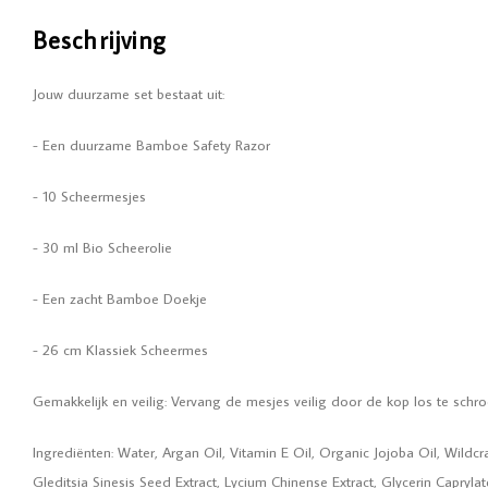
Beschrijving
Jouw duurzame set bestaat uit:
- Een duurzame Bamboe Safety Razor
- 10 Scheermesjes
- 30 ml Bio Scheerolie
- Een zacht Bamboe Doekje
- 26 cm Klassiek Scheermes
Gemakkelijk en veilig: Vervang de mesjes veilig door de kop los te schro
Ingrediënten: Water, Argan Oil, Vitamin E Oil, Organic Jojoba Oil, Wildcr
Gleditsia Sinesis Seed Extract, Lycium Chinense Extract, Glycerin Capryla