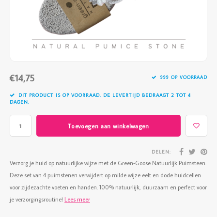
Vazen
Vriendin
Verlichting
Showbuzz
Tuin
Weekend
€14,75
Planten
999 OP VOORRAAD
DIT PRODUCT IS OP VOORRAAD. DE LEVERTIJD BEDRAAGT 2 TOT 4
DAGEN.
Toevoegen aan winkelwagen
DELEN:
Verzorg je huid op natuurlijke wijze met de Green-Goose Natuurlijk Puimsteen.
Deze set van 4 puimstenen verwijdert op milde wijze eelt en dode huidcellen
voor zijdezachte voeten en handen. 100% natuurlijk, duurzaam en perfect voor
je verzorgingsroutine!
Lees meer