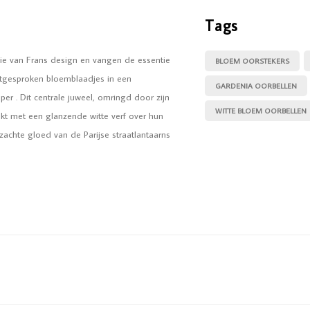
Tags
tie van Frans design en vangen de essentie
BLOEM OORSTEKERS
uitgesproken bloemblaadjes in een
GARDENIA OORBELLEN
er . Dit centrale juweel, omringd door zijn
WITTE BLOEM OORBELLEN
kt met een glanzende witte verf over hun
zachte gloed van de Parijse straatlantaarns