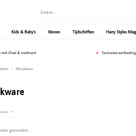
Kids & Baby's
Wonen
Tijdschriften
Harry Styles Ma
n met iDeal & creditcard
Exclusieve aanbiedin
erken
Whiskware
kware
keken
ten gevonden!...