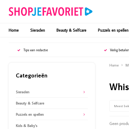
Home
Sieraden
Beauty & Selfcare
Puzzels en spellen
Tips van redactie
Veilig betale
Home
M
Categorieën
Whis
Sieraden
Beauty & Selfcare
Meest be
Puzzels en spellen
Geen produc
Kids & Baby's