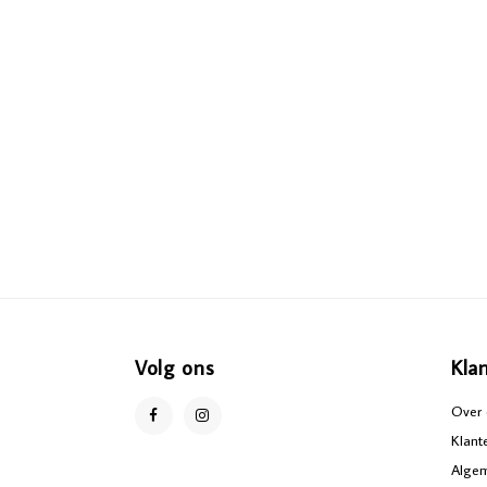
Volg ons
Kla
Over 
Klant
Alge