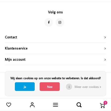
Vazen
Vriendin
Volg ons
Verlichting
Showbuzz
Tuin
Weekend
Contact
Planten
Klantenservice
Mijn account
Wij slaan cookies op om onze website te verbeteren. Is dat akkoord?
Ja
Nee
Meer over cookies »
0
Vergelijk producten
0