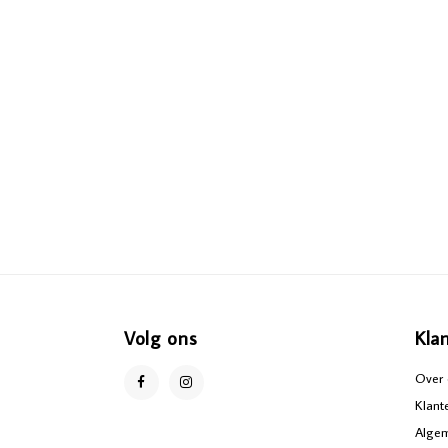
Volg ons
Kla
Over 
Klant
Alge