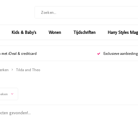
Kids & Baby's
Wonen
Tijdschriften
Harry Styles Ma
n met iDeal & creditcard
Exclusieve aanbiedin
erken
Tilda and Theo
keken
ten gevonden!...