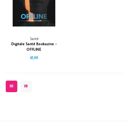
Vazen
Vriendin
Verlichting
Showbuzz
Tuin
Weekend
Santé
Digitale Santé Bookazine -
Planten
OFFLINE
€1,99